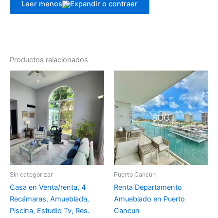
Leer menos
Productos relacionados
Sin categorizar
Puerto Cancún
Casa en Venta/renta, 4
Renta Departamento
Recámaras, Amueblada,
Amueblado en Puerto
Piscina, Estudio Tv, Res.
Cancun