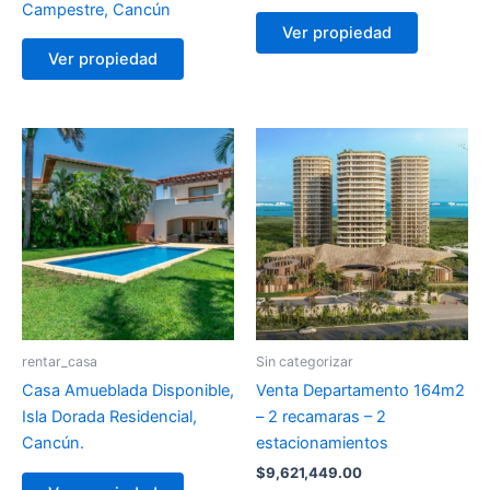
Campestre, Cancún
Ver propiedad
Ver propiedad
rentar_casa
Sin categorizar
Casa Amueblada Disponible,
Venta Departamento 164m2
Isla Dorada Residencial,
– 2 recamaras – 2
Cancún.
estacionamientos
$
9,621,449.00