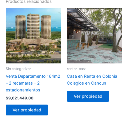
Productos relacionados
Sin categorizar
rentar_casa
Venta Departamento 164m2
Casa en Renta en Colonia
– 2 recamaras – 2
Colegios en Cancun
estacionamientos
Ver propiedad
$
9,621,449.00
Ver propiedad