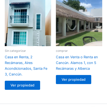
Sin categorizar
comprar
Casa en Renta, 2
Casa en Venta o Renta en
Recámaras, Aires
Cancún. Alamos 1, con 5
Acondicionados, Santa Fe
Recámaras y Alberca
3, Cancún.
Ver propiedad
Ver propiedad